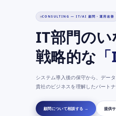
る
顧
場
業
を
問・
CONSULTING — IT/AI 顧問・運用改善
務
強
シ
運
IT部門の
く
ス
す
テ
用
ム
る
戦略的な
「
改
開
業
発
務
善
・
シ
A
システム導入後の保守から、データ
ペ
ス
I
貴社のビジネスを理解したパートナ
導
テ
ー
入
ム
ジ
支
開
顧問について相談する →
提供サ
援