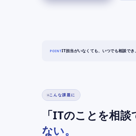
発
2026
・
年
7
A
月
I
21
導
日
入
IT担当がいなくても、いつでも相談でき
POINT
by
The
支
Operator
援
こんな課題に
「ITのことを相
ない。