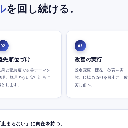
ル
を回し続ける。
02
03
優先順位づけ
改善の実行
効果と緊急度で改善テーマを
設定変更・開発・教育を実
整理。無理のない実行計画に
施。現場の負担を最小に、確
落とします。
実に前へ。
「止まらない」に責任を持つ。