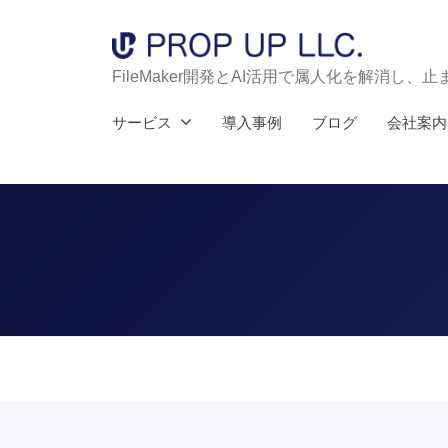
コ
R
O
ン
P
テ
P
FileMaker開発とAI活用で属人化を解消し
U
ン
R
サービス
導入事例
ブログ
会社案内
P
ツ
O
L
へ
P
L
ス
U
C
キ
.
P
ッ
|
L
プ
現
L
場
C
を
.
強
|
く
IT/AI
す
現