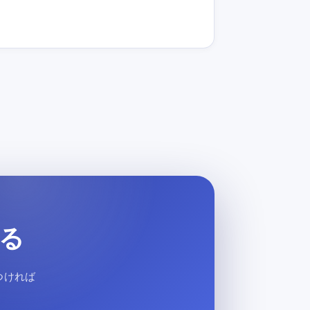
る
つければ